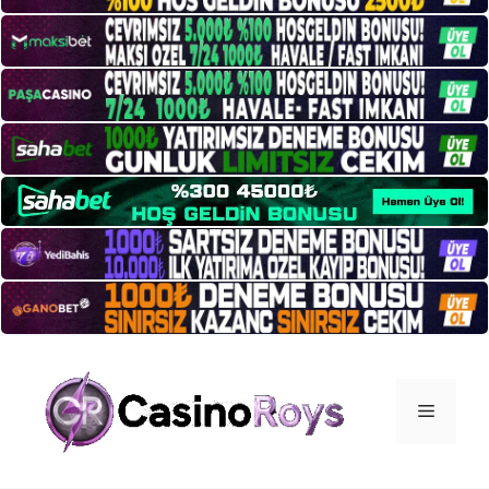
İçeriğe
atla
Menü