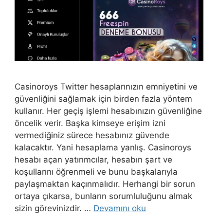
Casinoroys Twitter hesaplarınızın emniyetini ve
güvenliğini sağlamak için birden fazla yöntem
kullanır. Her geçiş işlemi hesabınızın güvenliğine
öncelik verir. Başka kimseye erişim izni
vermediğiniz sürece hesabınız güvende
kalacaktır. Yani hesaplama yanlış. Casinoroys
hesabı açan yatırımcılar, hesabın şart ve
koşullarını öğrenmeli ve bunu başkalarıyla
paylaşmaktan kaçınmalıdır. Herhangi bir sorun
ortaya çıkarsa, bunların sorumluluğunu almak
sizin görevinizdir. …
Devamını oku