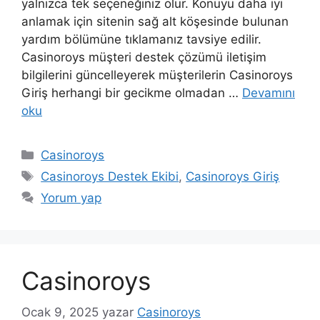
yalnızca tek seçeneğiniz olur. Konuyu daha iyi
anlamak için sitenin sağ alt köşesinde bulunan
yardım bölümüne tıklamanız tavsiye edilir.
Casinoroys müşteri destek çözümü iletişim
bilgilerini güncelleyerek müşterilerin Casinoroys
Giriş herhangi bir gecikme olmadan …
Devamını
oku
Kategoriler
Casinoroys
Etiketler
Casinoroys Destek Ekibi
,
Casinoroys Giriş
Yorum yap
Casinoroys
Ocak 9, 2025
yazar
Casinoroys