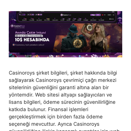
Casinoroys şirket bilgileri, şirket hakkında bilgi
sağlayarak Casinoroys çevrimiçi çağrı merkezi
sitelerinin güvenliğini garanti altına alan bir
yöntemdir. Web sitesi altyapı sağlayıcıları ve
lisans bilgileri, ödeme sürecinin güvenilirliğine
katkıda bulunur. Finansal işlemleri
gerçekleştirmek için birden fazla ödeme
seçeneği mevcuttur. Ayrıca Casinoroys