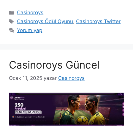
Kategoriler
Casinoroys
Etiketler
Casinoroys Ödül Oyunu
,
Casinoroys Twitter
Yorum yap
Casinoroys Güncel
Ocak 11, 2025
yazar
Casinoroys