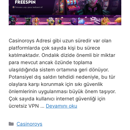
Casinoroys Adresi gibi uzun süredir var olan
platformlarda çok sayıda kişi bu sürece
katılmaktadır. Ondalık dizide önemli bir miktar
para mevcut ancak özünde toplama
ulaşıldığında sistem ortamına geri dönüyor.
Potansiyel dış saldırı tehdidi nedeniyle, bu tür
olaylara karşı korunmak için sıkı güvenlik
önlemlerinin uygulanması büyük önem taşıyor.
Çok sayıda kullanıcı internet güvenliği için
ücretsiz VPN …
Devamını oku
Kategoriler
Casinoroys