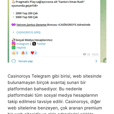
Casinoroys Telegram gibi birisi, web sitesinde
bulunamayan birçok avantaj sunan bir
platformdan bahsediyor. Bu nedenle
platformdaki tüm sosyal medya hesaplarının
takip edilmesi tavsiye edilir. Casinoroys, diğer
web sitelerine benzeyen, çok aranan premium