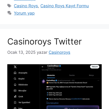
Etiketler
Casino Roys
,
Casino Roys Kayıt Formu
Yorum yap
Casinoroys Twitter
Ocak 13, 2025
yazar
Casinoroys