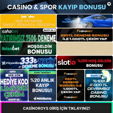
×
CASİNOROYS GİRİŞ İÇİN TIKLAYINIZ!