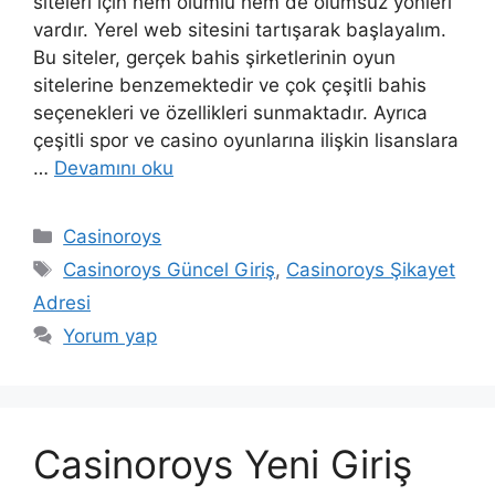
siteleri için hem olumlu hem de olumsuz yönleri
vardır. Yerel web sitesini tartışarak başlayalım.
Bu siteler, gerçek bahis şirketlerinin oyun
sitelerine benzemektedir ve çok çeşitli bahis
seçenekleri ve özellikleri sunmaktadır. Ayrıca
çeşitli spor ve casino oyunlarına ilişkin lisanslara
…
Devamını oku
Kategoriler
Casinoroys
Etiketler
Casinoroys Güncel Giriş
,
Casinoroys Şikayet
Adresi
Yorum yap
Casinoroys Yeni Giriş