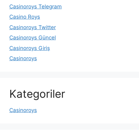
Casinoroys Telegram
Casino Roys
Casinoroys Twitter
Casinoroys Güncel
Casinoroys Giriş
Casinoroys
Kategoriler
Casinoroys