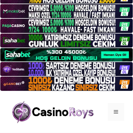
İçeriğe
atla
Menü