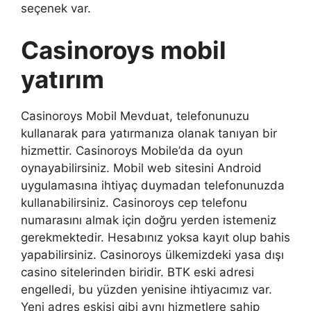
seçenek var.
Casinoroys mobil
yatırım
Casinoroys Mobil Mevduat, telefonunuzu
kullanarak para yatırmanıza olanak tanıyan bir
hizmettir. Casinoroys Mobile’da da oyun
oynayabilirsiniz. Mobil web sitesini Android
uygulamasına ihtiyaç duymadan telefonunuzda
kullanabilirsiniz. Casinoroys cep telefonu
numarasını almak için doğru yerden istemeniz
gerekmektedir. Hesabınız yoksa kayıt olup bahis
yapabilirsiniz. Casinoroys ülkemizdeki yasa dışı
casino sitelerinden biridir. BTK eski adresi
engelledi, bu yüzden yenisine ihtiyacımız var.
Yeni adres eskisi gibi aynı hizmetlere sahip