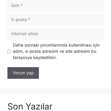
İsim
E-
posta
İnternet
sitesi
Daha sonraki yorumlarımda kullanılması için
adım, e-posta adresim ve site adresim bu
tarayıcıya kaydedilsin.
Son Yazılar