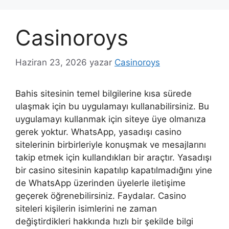
Casinoroys
Haziran 23, 2026
yazar
Casinoroys
Bahis sitesinin temel bilgilerine kısa sürede
ulaşmak için bu uygulamayı kullanabilirsiniz. Bu
uygulamayı kullanmak için siteye üye olmanıza
gerek yoktur. WhatsApp, yasadışı casino
sitelerinin birbirleriyle konuşmak ve mesajlarını
takip etmek için kullandıkları bir araçtır. Yasadışı
bir casino sitesinin kapatılıp kapatılmadığını yine
de WhatsApp üzerinden üyelerle iletişime
geçerek öğrenebilirsiniz. Faydalar. Casino
siteleri kişilerin isimlerini ne zaman
değiştirdikleri hakkında hızlı bir şekilde bilgi