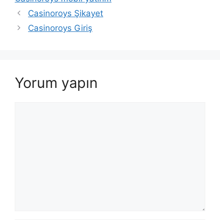
Casinoroys Şikayet
Casinoroys Giriş
Yorum yapın
Yorum