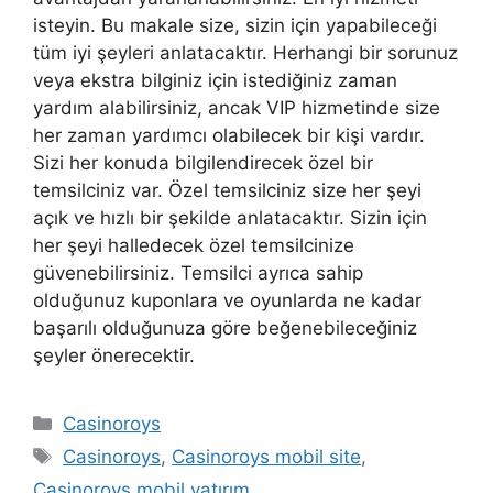
isteyin. Bu makale size, sizin için yapabileceği
tüm iyi şeyleri anlatacaktır. Herhangi bir sorunuz
veya ekstra bilginiz için istediğiniz zaman
yardım alabilirsiniz, ancak VIP hizmetinde size
her zaman yardımcı olabilecek bir kişi vardır.
Sizi her konuda bilgilendirecek özel bir
temsilciniz var. Özel temsilciniz size her şeyi
açık ve hızlı bir şekilde anlatacaktır. Sizin için
her şeyi halledecek özel temsilcinize
güvenebilirsiniz. Temsilci ayrıca sahip
olduğunuz kuponlara ve oyunlarda ne kadar
başarılı olduğunuza göre beğenebileceğiniz
şeyler önerecektir.
Kategoriler
Casinoroys
Etiketler
Casinoroys
,
Casinoroys mobil site
,
Casinoroys mobil yatırım