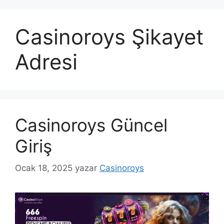
Casinoroys Şikayet
Adresi
Casinoroys Güncel
Giriş
Ocak 18, 2025
yazar
Casinoroys