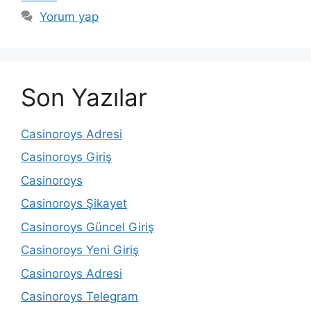
Yorum yap
Son Yazılar
Casinoroys Adresi
Casinoroys Giriş
Casinoroys
Casinoroys Şikayet
Casinoroys Güncel Giriş
Casinoroys Yeni Giriş
Casinoroys Adresi
Casinoroys Telegram