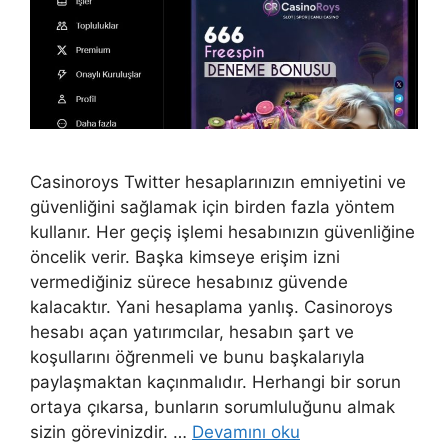
Casinoroys Twitter hesaplarınızın emniyetini ve
güvenliğini sağlamak için birden fazla yöntem
kullanır. Her geçiş işlemi hesabınızın güvenliğine
öncelik verir. Başka kimseye erişim izni
vermediğiniz sürece hesabınız güvende
kalacaktır. Yani hesaplama yanlış. Casinoroys
hesabı açan yatırımcılar, hesabın şart ve
koşullarını öğrenmeli ve bunu başkalarıyla
paylaşmaktan kaçınmalıdır. Herhangi bir sorun
ortaya çıkarsa, bunların sorumluluğunu almak
sizin görevinizdir. …
Devamını oku