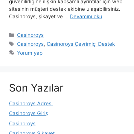
güvenilirliğine ilişkin kapsamlı ayrıntılar için web
sitesinin müşteri destek ekibine ulaşabilirsiniz.
Casinoroys, şikayet ve …
Devamını oku
Kategoriler
Casinoroys
Etiketler
Casinoroys
,
Casinoroys Çevrimiçi Destek
Yorum yap
Son Yazılar
Casinoroys Adresi
Casinoroys Giriş
Casinoroys
Casinoroys Şikayet