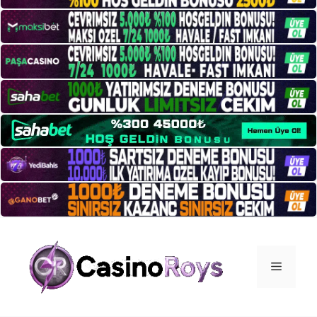
İçeriğe
atla
Menü