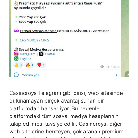
Casinoroys Telegram gibi birisi, web sitesinde
bulunamayan birçok avantaj sunan bir
platformdan bahsediyor. Bu nedenle
platformdaki tüm sosyal medya hesaplarının
takip edilmesi tavsiye edilir. Casinoroys, diğer
web sitelerine benzeyen, çok aranan premium