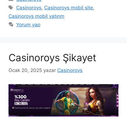
Etiketler
Casinoroys
,
Casinoroys mobil site
,
Casinoroys mobil yatırım
Yorum yap
Casinoroys Şikayet
Ocak 20, 2025
yazar
Casinoroys