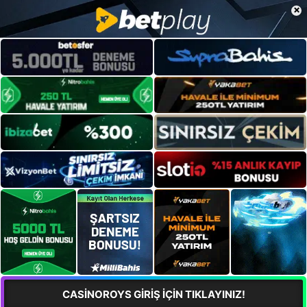
×
CASİNOROYS GİRİŞ İÇİN TIKLAYINIZ!