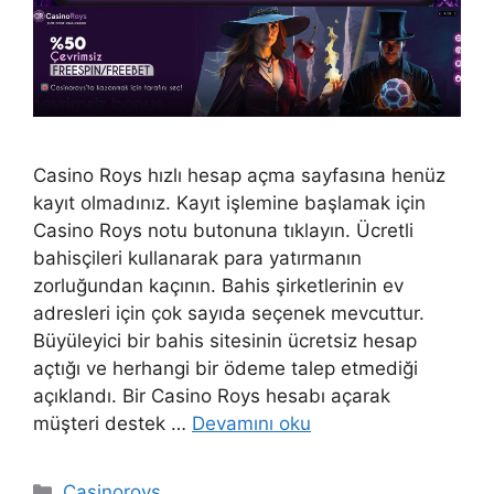
Casino Roys hızlı hesap açma sayfasına henüz
kayıt olmadınız. Kayıt işlemine başlamak için
Casino Roys notu butonuna tıklayın. Ücretli
bahisçileri kullanarak para yatırmanın
zorluğundan kaçının. Bahis şirketlerinin ev
adresleri için çok sayıda seçenek mevcuttur.
Büyüleyici bir bahis sitesinin ücretsiz hesap
açtığı ve herhangi bir ödeme talep etmediği
açıklandı. Bir Casino Roys hesabı açarak
müşteri destek …
Devamını oku
Kategoriler
Casinoroys