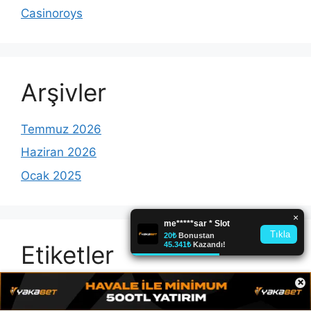
Casinoroys
Arşivler
Temmuz 2026
Haziran 2026
Ocak 2025
Etiketler
×
Casinoroys
Casino Roys
Casinoroys acil destek