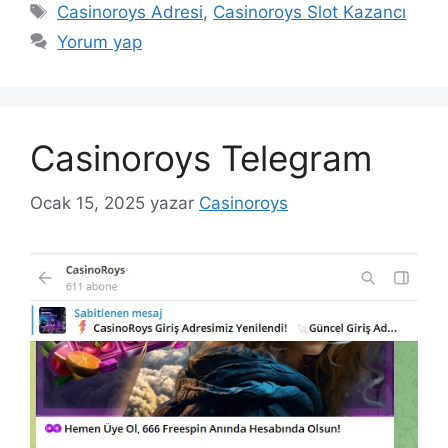
Etiketler
Casinoroys Adresi
,
Casinoroys Slot Kazancı
Yorum yap
Casinoroys Telegram
Ocak 15, 2025
yazar
Casinoroys