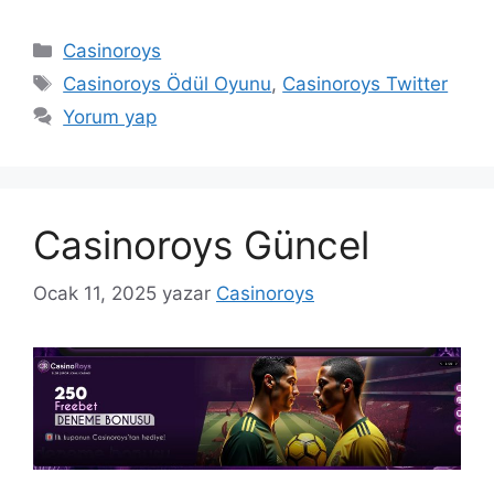
Kategoriler
Casinoroys
Etiketler
Casinoroys Ödül Oyunu
,
Casinoroys Twitter
Yorum yap
Casinoroys Güncel
Ocak 11, 2025
yazar
Casinoroys