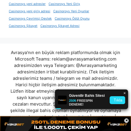
Casinoroys yeni adresler
Casinoroys Yeni Giriş
Casinoroys yeni giriş adresi
Casinoroys Yeni Oyunlar
Casinoroys Çevrimiçi Destek
Casinoroys Ödül Oyunu
Casinoroys Şikayet
Casinoroys Şikayet Adresi
Avrasya'nın en büyük reklam platformunda olmak için
Microsoft Teams:
reklam@avrasyamarketing.com
adresimizden veya Telegram: @Avrasyamarketing
adresimizden irtibat kurabilirsiniz. (Tek iletişim
adreslerimiz teams / telegram ve mail adresimizdir.
Harici hiçbir iletişim adresimiz bulunmamaktadır.
Lütfen itibar etmeyiniz.) Türkiye yasalarına göre 7258
sayılı kanun uyarınca yasa dışı bahis oynamanın
cezaları mevcuttur. Şu an bulunduğunuz site hiç bir
şekilde illegal bahis oyunları oynatmıyor ve oynamaya
aracı olmuyordur.
luxbet
|
sportsbet
|
parabingo
|
×
wipbet
|
kikbet
|
pikerbet
|
betxslot
|
milyoner