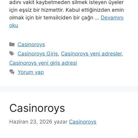
adını vakit kaybetmeden silmek isteyen üyeler
için eşsiz bir hizmettir. Kabul ettiğinizden emin
olmak için bir temsilciden bir çağrı …
Devamını
oku
Kategoriler
Casinoroys
Etiketler
Casinoroys Giriş
,
Casinoroys yeni adresler
,
Casinoroys yeni giriş adresi
Yorum yap
Casinoroys
Haziran 23, 2026
yazar
Casinoroys