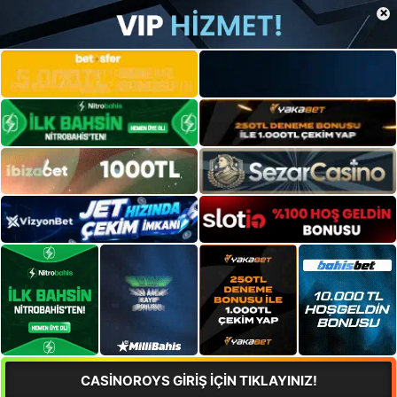
×
CASİNOROYS GİRİŞ İÇİN TIKLAYINIZ!