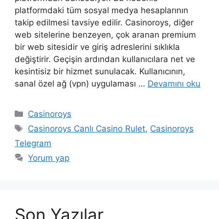
platformdaki tüm sosyal medya hesaplarının
takip edilmesi tavsiye edilir. Casinoroys, diğer
web sitelerine benzeyen, çok aranan premium
bir web sitesidir ve giriş adreslerini sıklıkla
değiştirir. Geçişin ardından kullanıcılara net ve
kesintisiz bir hizmet sunulacak. Kullanıcının,
sanal özel ağ (vpn) uygulaması …
Devamını oku
Kategoriler
Casinoroys
Etiketler
Casinoroys Canlı Casino Rulet
,
Casinoroys
Telegram
Yorum yap
Son Yazılar