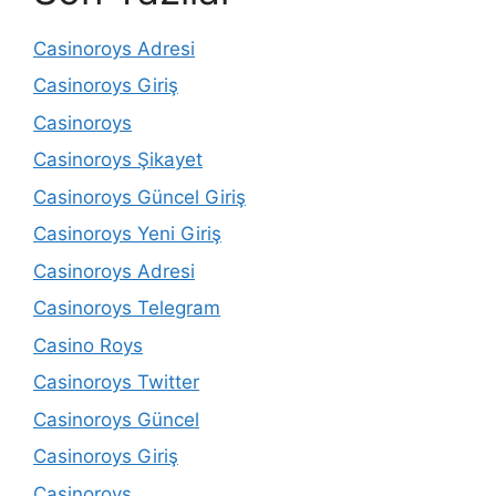
Casinoroys Adresi
Casinoroys Giriş
Casinoroys
Casinoroys Şikayet
Casinoroys Güncel Giriş
Casinoroys Yeni Giriş
Casinoroys Adresi
Casinoroys Telegram
Casino Roys
Casinoroys Twitter
Casinoroys Güncel
Casinoroys Giriş
Casinoroys